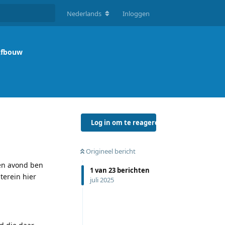
Nederlands
Inloggen
fbouw
Log in om te reageren
Origineel bericht
ren avond ben
1
van
23
berichten
terein hier
juli 2025