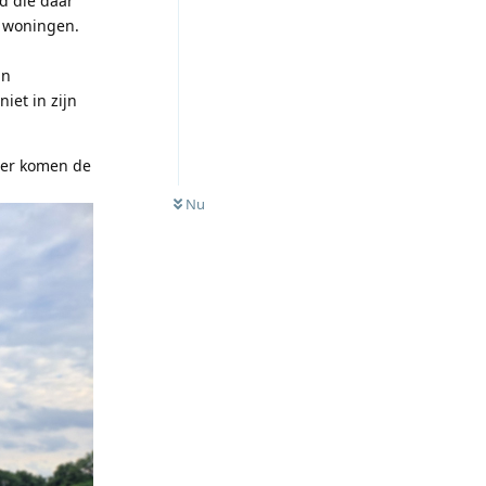
nd die daar
e woningen.
jn
iet in zijn
Hier komen de
Nu