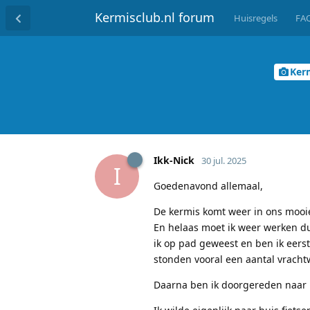
Kermisclub.nl forum
Huisregels
FA
Ker
Ikk-Nick
30 jul. 2025
I
Goedenavond allemaal,
De kermis komt weer in ons mooi
En helaas moet ik weer werken du
ik op pad geweest en ben ik eers
stonden vooral een aantal vrach
Daarna ben ik doorgereden naar 