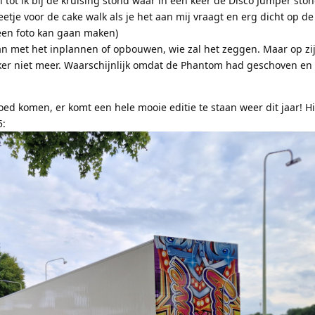
en tot ik bij de kruising stond waar in een keer de Disco Jumper sto
eetje voor de cake walk als je het aan mij vraagt en erg dicht op d
 een foto kan gaan maken)
aan met het inplannen of opbouwen, wie zal het zeggen. Maar op zi
ker niet meer. Waarschijnlijk omdat de Phantom had geschoven en n
oed komen, er komt een hele mooie editie te staan weer dit jaar! 
5: