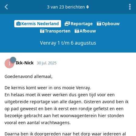
3
van
23
berichten
Kermis Nederland
Reportage
Opbouw
Transporten
Afbouw
Venray 1 t/m 6 augustus
Ikk-Nick
I
30 jul. 2025
Goedenavond allemaal,
De kermis komt weer in ons mooie Venray.
En helaas moet ik weer werken dus geen tijd voor een
uitgebreide reportage van alle dagen. Gisteren avond ben ik
op pad geweest en ben ik eerst een rondje gefietst en een
bezoekje gebracht aan het woonwagenterein hier stonden
vooral een aantal vrachtwagens.
Daarna ben ik doorgereden naar het dorp waar iedereen al