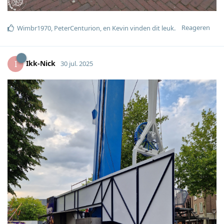
Reageren
Wimbr1970
,
PeterCenturion
, en
Kevin
vinden dit leuk
.
Ikk-Nick
I
30 jul. 2025