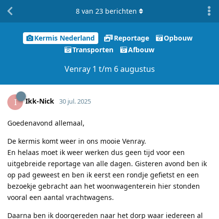
8
van
23
berichten
Kermis Nederland
Reportage
Opbouw
Transporten
Afbouw
Venray 1 t/m 6 augustus
Ikk-Nick
I
30 jul. 2025
Goedenavond allemaal,
De kermis komt weer in ons mooie Venray.
En helaas moet ik weer werken dus geen tijd voor een
uitgebreide reportage van alle dagen. Gisteren avond ben ik
op pad geweest en ben ik eerst een rondje gefietst en een
bezoekje gebracht aan het woonwagenterein hier stonden
vooral een aantal vrachtwagens.
Daarna ben ik doorgereden naar het dorp waar iedereen al