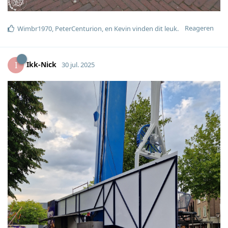
Reageren
Wimbr1970
,
PeterCenturion
, en
Kevin
vinden dit leuk
.
Ikk-Nick
I
30 jul. 2025