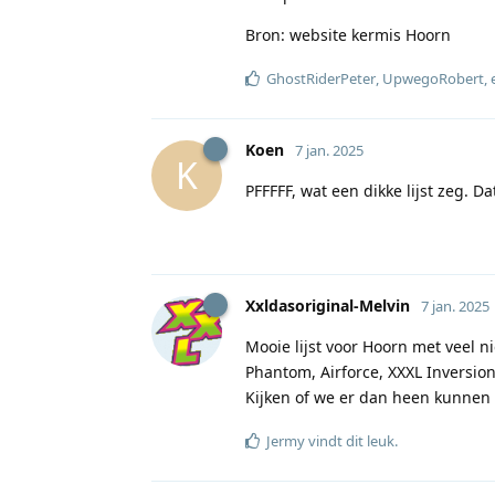
Bron: website kermis Hoorn
GhostRiderPeter
,
UpwegoRobert
,
Koen
7 jan. 2025
K
PFFFFF, wat een dikke lijst zeg. D
Xxldasoriginal-Melvin
7 jan. 2025
Mooie lijst voor Hoorn met veel n
Phantom, Airforce, XXXL Inversio
Kijken of we er dan heen kunnen
Jermy
vindt dit leuk
.