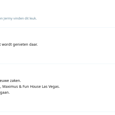
 en
Jermy
vinden dit leuk
.
at wordt genieten daar.
ieuwe zaken.
n, Maximus & Fun House Las Vegas.
 gaan.