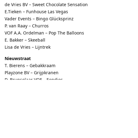
de Vries BV – Sweet Chocolate Sensation
E.Tieken – Funhouse Las Vegas
Vader Events – Bingo Glücksprinz
P. van Raay – Churros
VOF A.A. Ordelman – Pop The Balloons
E. Bakker – Skeeball
Lisa de Vries – Lijntrek
Nieuwstraat
T. Bierens – Gebakkraam
Playzone BV – Grijpkranen
D. Brunselaar VOF – Eendjes
W. Brunselaar – Glazen Doolhof Jungle Safari
Edwin Vader – Bussensport
Schimmelpennink – Schieten
J. Geven Suikerspin – Popcorn
Kerkplein
R. v/d Wiel – XXXL Inversion
P. van Hezik – Schwenkgrill