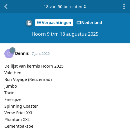
18
van
50
berichten
Verpachtingen
Nederland
Hoorn 9 t/m 18 augustus 2025
Dennis
D
7 jan. 2025
De lijst van kermis Hoorn 2025
Vale Hen
Bon Voyage (Reuzenrad)
Jumbo
Toxic
Energizer
Spinning Coaster
Verse Friet XXL
Phantom XXL
Cementbakspel