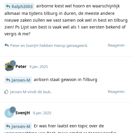
airborne kiest wel hoorn en waarschijnlijk
Ralph2003
alkmaar ma tijdens tilburg in duren, de meeste andere
nieuwe zaken zullen we vast samen ook wel in best en tilburg
zien! Ps Lijst van best is vaak wel als 1 van eersten bekend of
vergis ik me?
Reageren
Peter
en
SvenJH
hebben hierop gereageerd
.
Peter
9 jan. 2025
airborn staat gewoon in Tilburg
Jeroen-M
Reageren
Jeroen-M
vindt dit leuk
.
SvenJH
S
9 jan. 2025
Er was hier laatst een topic over de
Jeroen-M