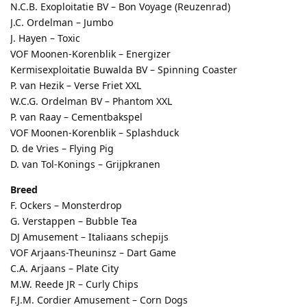
N.C.B. Exoploitatie BV – Bon Voyage (Reuzenrad)
J.C. Ordelman – Jumbo
J. Hayen – Toxic
VOF Moonen-Korenblik – Energizer
Kermisexploitatie Buwalda BV – Spinning Coaster
P. van Hezik – Verse Friet XXL
W.C.G. Ordelman BV – Phantom XXL
P. van Raay – Cementbakspel
VOF Moonen-Korenblik – Splashduck
D. de Vries – Flying Pig
D. van Tol-Konings – Grijpkranen
Breed
F. Ockers – Monsterdrop
G. Verstappen – Bubble Tea
DJ Amusement – Italiaans schepijs
VOF Arjaans-Theuninsz – Dart Game
C.A. Arjaans – Plate City
M.W. Reede JR – Curly Chips
F.J.M. Cordier Amusement – Corn Dogs