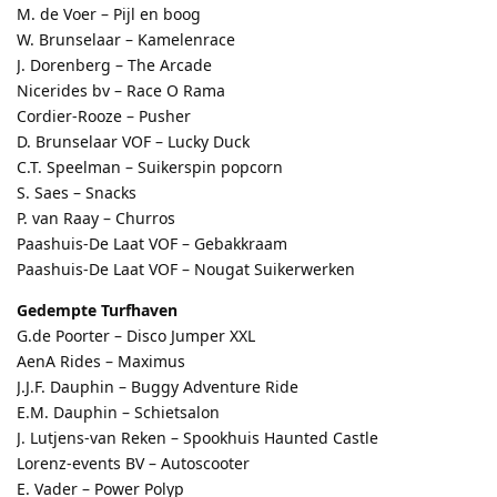
M. de Voer – Pijl en boog
W. Brunselaar – Kamelenrace
J. Dorenberg – The Arcade
Nicerides bv – Race O Rama
Cordier-Rooze – Pusher
D. Brunselaar VOF – Lucky Duck
C.T. Speelman – Suikerspin popcorn
S. Saes – Snacks
P. van Raay – Churros
Paashuis-De Laat VOF – Gebakkraam
Paashuis-De Laat VOF – Nougat Suikerwerken
Gedempte Turfhaven
G.de Poorter – Disco Jumper XXL
AenA Rides – Maximus
J.J.F. Dauphin – Buggy Adventure Ride
E.M. Dauphin – Schietsalon
J. Lutjens-van Reken – Spookhuis Haunted Castle
Lorenz-events BV – Autoscooter
E. Vader – Power Polyp