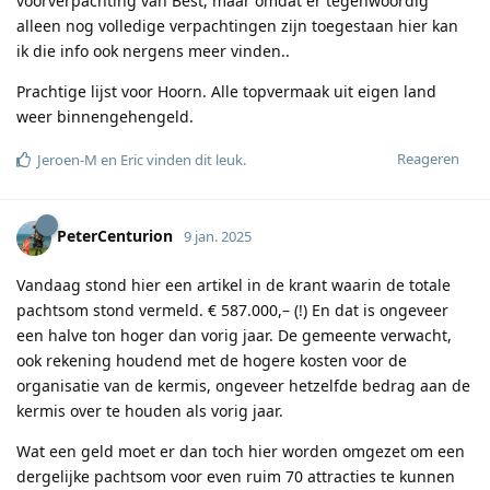
voorverpachting van Best, maar omdat er tegenwoordig
alleen nog volledige verpachtingen zijn toegestaan hier kan
ik die info ook nergens meer vinden..
Prachtige lijst voor Hoorn. Alle topvermaak uit eigen land
weer binnengehengeld.
Reageren
Jeroen-M
en
Eric
vinden dit leuk
.
PeterCenturion
9 jan. 2025
Vandaag stond hier een artikel in de krant waarin de totale
pachtsom stond vermeld. € 587.000,– (!) En dat is ongeveer
een halve ton hoger dan vorig jaar. De gemeente verwacht,
ook rekening houdend met de hogere kosten voor de
organisatie van de kermis, ongeveer hetzelfde bedrag aan de
kermis over te houden als vorig jaar.
Wat een geld moet er dan toch hier worden omgezet om een
dergelijke pachtsom voor even ruim 70 attracties te kunnen