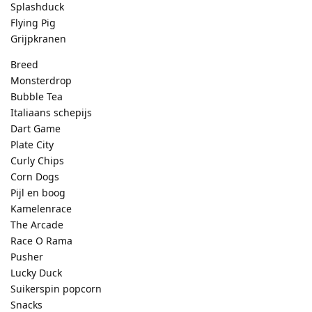
Splashduck
Flying Pig
Grijpkranen
Breed
Monsterdrop
Bubble Tea
Italiaans schepijs
Dart Game
Plate City
Curly Chips
Corn Dogs
Pijl en boog
Kamelenrace
The Arcade
Race O Rama
Pusher
Lucky Duck
Suikerspin popcorn
Snacks