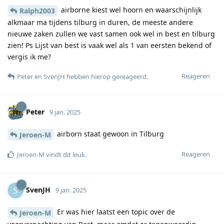
airborne kiest wel hoorn en waarschijnlijk
Ralph2003
alkmaar ma tijdens tilburg in duren, de meeste andere
nieuwe zaken zullen we vast samen ook wel in best en tilburg
zien! Ps Lijst van best is vaak wel als 1 van eersten bekend of
vergis ik me?
Reageren
Peter
en
SvenJH
hebben hierop gereageerd
.
Peter
9 jan. 2025
airborn staat gewoon in Tilburg
Jeroen-M
Reageren
Jeroen-M
vindt dit leuk
.
SvenJH
S
9 jan. 2025
Er was hier laatst een topic over de
Jeroen-M