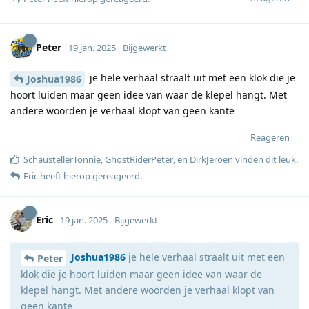
Peter
19 jan. 2025
Bijgewerkt
je hele verhaal straalt uit met een klok die je
Joshua1986
hoort luiden maar geen idee van waar de klepel hangt. Met
andere woorden je verhaal klopt van geen kante
Reageren
SchaustellerTonnie
,
GhostRiderPeter
, en
DirkJeroen
vinden dit leuk
.
Eric
heeft hierop gereageerd
.
Eric
19 jan. 2025
Bijgewerkt
Joshua1986
je hele verhaal straalt uit met een
Peter
klok die je hoort luiden maar geen idee van waar de
klepel hangt. Met andere woorden je verhaal klopt van
geen kante