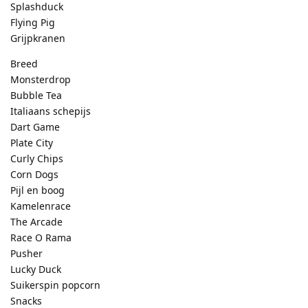
Splashduck
Flying Pig
Grijpkranen
Breed
Monsterdrop
Bubble Tea
Italiaans schepijs
Dart Game
Plate City
Curly Chips
Corn Dogs
Pijl en boog
Kamelenrace
The Arcade
Race O Rama
Pusher
Lucky Duck
Suikerspin popcorn
Snacks