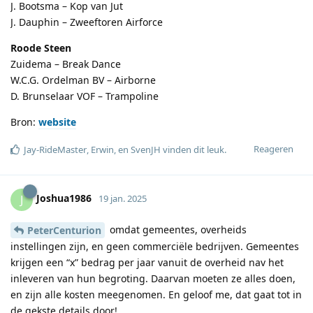
J. Bootsma – Kop van Jut
J. Dauphin – Zweeftoren Airforce
Roode Steen
Zuidema – Break Dance
W.C.G. Ordelman BV – Airborne
D. Brunselaar VOF – Trampoline
Bron:
website
Reageren
Jay-RideMaster
,
Erwin
, en
SvenJH
vinden dit leuk
.
Joshua1986
J
19 jan. 2025
omdat gemeentes, overheids
PeterCenturion
instellingen zijn, en geen commerciële bedrijven. Gemeentes
krijgen een “x” bedrag per jaar vanuit de overheid nav het
inleveren van hun begroting. Daarvan moeten ze alles doen,
en zijn alle kosten meegenomen. En geloof me, dat gaat tot in
de gekste details door!