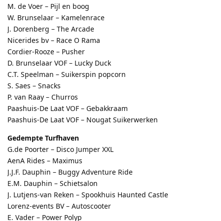
M. de Voer – Pijl en boog
W. Brunselaar – Kamelenrace
J. Dorenberg – The Arcade
Nicerides bv – Race O Rama
Cordier-Rooze – Pusher
D. Brunselaar VOF – Lucky Duck
C.T. Speelman – Suikerspin popcorn
S. Saes – Snacks
P. van Raay – Churros
Paashuis-De Laat VOF – Gebakkraam
Paashuis-De Laat VOF – Nougat Suikerwerken
Gedempte Turfhaven
G.de Poorter – Disco Jumper XXL
AenA Rides – Maximus
J.J.F. Dauphin – Buggy Adventure Ride
E.M. Dauphin – Schietsalon
J. Lutjens-van Reken – Spookhuis Haunted Castle
Lorenz-events BV – Autoscooter
E. Vader – Power Polyp