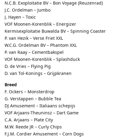
N.C.B. Exoploitatie BV – Bon Voyage (Reuzenrad)
J.C. Ordelman – Jumbo
J. Hayen – Toxic
VOF Moonen-Korenblik – Energizer
Kermisexploitatie Buwalda BV – Spinning Coaster
P. van Hezik – Verse Friet XXL
W.C.G. Ordelman BV – Phantom XXL
P. van Raay – Cementbakspel
VOF Moonen-Korenblik – Splashduck
D. de Vries – Flying Pig
D. van Tol-Konings – Grijpkranen
Breed
F. Ockers – Monsterdrop
G. Verstappen – Bubble Tea
DJ Amusement – Italiaans schepijs
VOF Arjaans-Theuninsz – Dart Game
C.A. Arjaans – Plate City
M.W. Reede JR – Curly Chips
F.J.M. Cordier Amusement – Corn Dogs