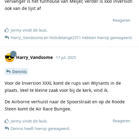
vervanger is het funhouse van Meijer, verder is xxxl inversion
ook van de lijst af
Reageren
Jermy
vindt dit leuk
.
Harry_Vandsome
en
Nickdelange2311
hebben hierop gereageerd
.
Harry_Vandsome
17 jul. 2025
Dennis
Voor de Inversion XXXL komt de rups van Wijnants in de
plaats. Veel te kleine zaak voor bij de kerk, vind ik.
De Airborne verhuist naar de Spoorstraat en op de Roode
Steen komt de Air Race Bungee.
Reageren
Jermy
vindt dit leuk
.
Dennis
heeft hierop gereageerd
.