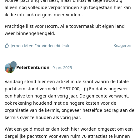
voorverpachting van Best, maar omdat er tegenwoordig
alleen nog volledige verpachtingen zijn toegestaan hier kan
ik die info ook nergens meer vinden..
Prachtige lijst voor Hoorn. Alle topvermaak uit eigen land
weer binnengehengeld.
Reageren
Jeroen-M
en
Eric
vinden dit leuk
.
PeterCenturion
9 jan. 2025
Vandaag stond hier een artikel in de krant waarin de totale
pachtsom stond vermeld. € 587.000,– (!) En dat is ongeveer
een halve ton hoger dan vorig jaar. De gemeente verwacht,
ook rekening houdend met de hogere kosten voor de
organisatie van de kermis, ongeveer hetzelfde bedrag aan de
kermis over te houden als vorig jaar.
Wat een geld moet er dan toch hier worden omgezet om een
dergelijke pachtsom voor even ruim 70 attracties te kunnen