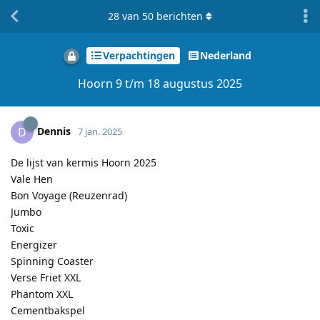
28
van
50
berichten
Verpachtingen
Nederland
Hoorn 9 t/m 18 augustus 2025
Dennis
D
7 jan. 2025
De lijst van kermis Hoorn 2025
Vale Hen
Bon Voyage (Reuzenrad)
Jumbo
Toxic
Energizer
Spinning Coaster
Verse Friet XXL
Phantom XXL
Cementbakspel