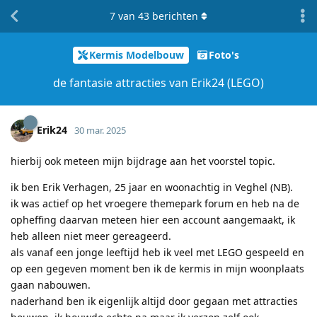
7
van
43
berichten
Kermis Modelbouw
Foto's
de fantasie attracties van Erik24 (LEGO)
Erik24
30 mar. 2025
hierbij ook meteen mijn bijdrage aan het voorstel topic.
ik ben Erik Verhagen, 25 jaar en woonachtig in Veghel (NB).
ik was actief op het vroegere themepark forum en heb na de
opheffing daarvan meteen hier een account aangemaakt, ik
heb alleen niet meer gereageerd.
als vanaf een jonge leeftijd heb ik veel met LEGO gespeeld en
op een gegeven moment ben ik de kermis in mijn woonplaats
gaan nabouwen.
naderhand ben ik eigenlijk altijd door gegaan met attracties