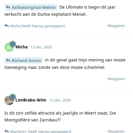
De Ultimate is begin dit jaar
Xxldasoriginal-Melvin
verkocht aan de Duitse exploitant Meisel.
Reageren
Micha
heeft hierop gereageerd
.
Micha
M
12 dec. 2020
in dit geval gaat mijn mening van mooie
Richard-Grunn
toevoeging naar zonde van deze mooie schommel
Reageren
LimBrabo-Wim
12 dec. 2020
Is dit zo’n zelfde attractie als jaarlijks in Weert staat, Die
Montgolfière van Zarnikau??
Reageren
MartijnH-
heeft hierop gereageerd
.