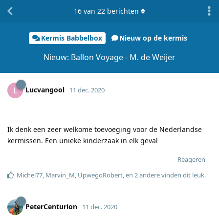
16
van
22
berichten
Kermis Babbelbox
Nieuw op de kermis
Nieuw: Ballon Voyage - M. de Weijer
Lucvangool
L
11 dec. 2020
Ik denk een zeer welkome toevoeging voor de Nederlandse
kermissen. Een unieke kinderzaak in elk geval
Reageren
Michel77
,
Marvin_M
,
UpwegoRobert
, en
2
andere
vinden dit leuk
.
PeterCenturion
11 dec. 2020