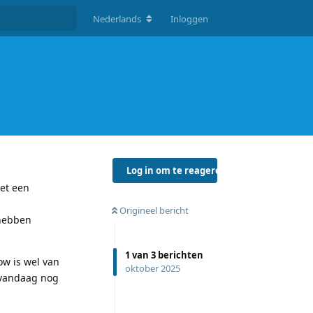
Nederlands
Inloggen
Log in om te reageren
met een
Origineel bericht
 hebben
1
van
3
berichten
ow is wel van
oktober 2025
k vandaag nog