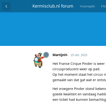
Kermisclub.nl forum
Huisregels
FA
MartijnH-
25 okt. 2025
Het Franse Cirque Pinder is weer
circusproducent weer op pad.
Op het moment staat het circus in 
gemaakt van dat gat wat er ontsta
Het vroegere Pinder stond bekend 
goede kwaliteit en vandaag hadde
een ticket had kunnen bemachti