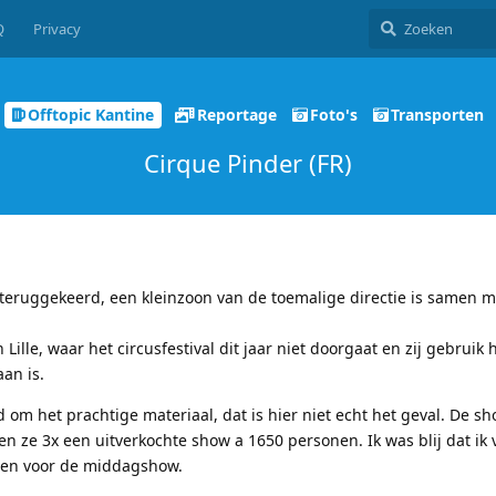
Q
Privacy
Offtopic Kantine
Reportage
Foto's
Transporten
Cirque Pinder (FR)
 teruggekeerd, een kleinzoon van de toemalige directie is samen 
Lille, waar het circusfestival dit jaar niet doorgaat en zij gebruik
an is.
om het prachtige materiaal, dat is hier niet echt het geval. De sh
n ze 3x een uitverkochte show a 1650 personen. Ik was blij dat i
gen voor de middagshow.