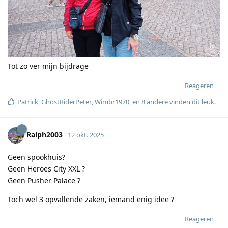
Tot zo ver mijn bijdrage
Reageren
Patrick
,
GhostRiderPeter
,
Wimbr1970
, en
8
andere
vinden dit leuk
.
Ralph2003
12 okt. 2025
Geen spookhuis?
Geen Heroes City XXL ?
Geen Pusher Palace ?
Toch wel 3 opvallende zaken, iemand enig idee ?
Reageren