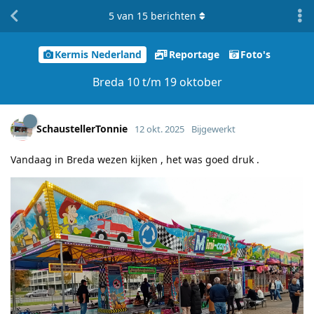
5
van
15
berichten
Kermis Nederland
Reportage
Foto's
Breda 10 t/m 19 oktober
SchaustellerTonnie
12 okt. 2025
Bijgewerkt
Vandaag in Breda wezen kijken , het was goed druk .