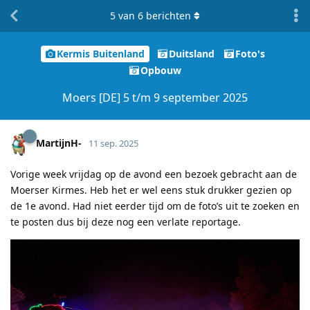
5
van
6
berichten
Kermis Buitenland
Duitsland
Foto's
Opbouw
Moers [DE] 5 t/m 9 september 2025
MartijnH-
11 sep. 2025
Vorige week vrijdag op de avond een bezoek gebracht aan de
Moerser Kirmes. Heb het er wel eens stuk drukker gezien op
de 1e avond. Had niet eerder tijd om de foto’s uit te zoeken en
te posten dus bij deze nog een verlate reportage.