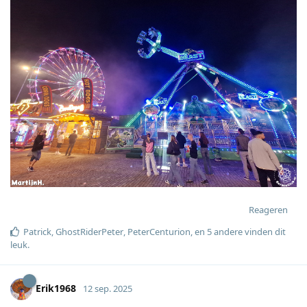
Reageren
Patrick
,
GhostRiderPeter
,
PeterCenturion
, en
5
andere
vinden dit
leuk
.
Erik1968
12 sep. 2025