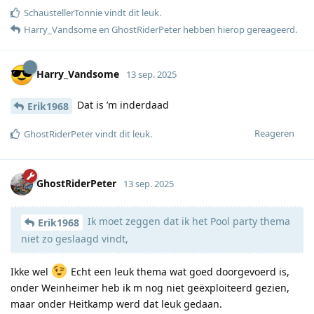
SchaustellerTonnie
vindt dit leuk
.
Harry_Vandsome
en
GhostRiderPeter
hebben hierop gereageerd
.
Harry_Vandsome
13 sep. 2025
Dat is ’m inderdaad
Erik1968
Reageren
GhostRiderPeter
vindt dit leuk
.
GhostRiderPeter
13 sep. 2025
Ik moet zeggen dat ik het Pool party thema
Erik1968
niet zo geslaagd vindt,
Ikke wel
Echt een leuk thema wat goed doorgevoerd is,
onder Weinheimer heb ik m nog niet geëxploiteerd gezien,
maar onder Heitkamp werd dat leuk gedaan.