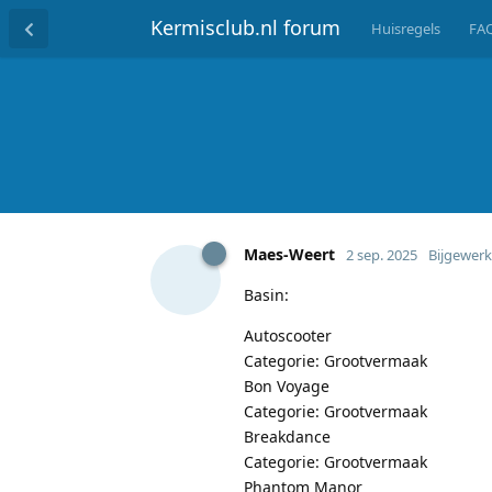
Kermisclub.nl forum
Huisregels
FA
Maes-Weert
2 sep. 2025
Bijgewerk
Basin:
Autoscooter
Categorie: Grootvermaak
Bon Voyage
Categorie: Grootvermaak
Breakdance
Categorie: Grootvermaak
Phantom Manor