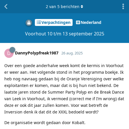
2
van
5
berichten
Verpachtingen
Nederland
Voorhout 10 t/m 13 september 2025
DannyPolypfreak1987
D
26 aug. 2025
Over een goede anderhalve week komt de kermis in Voorhout
er weer aan. Het volgende stond in het programma boekje. Ik
heb nog navraag gedaan bij de Oranje Vereniging over welke
exploitanten er komen, maar dat is bij hun niet bekend. De
laatste jaren stond de Summer Party Polyp en de Break Dance
van Leek in Voorhout, ik vermoed (correct me if I’m wrong) dat
deze er ook dit jaar zullen komen. Voor wat betreft de
Inversion denk ik dat dit de XXXL bedoeld wordt?
De organisatie wordt gedaan door Kobalt.