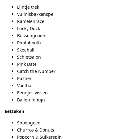
Lijntje trek
Vuilnisbakkenspel
Kamelenrace
Lucky Duck
Bussengooien
Photobooth
Skeeball
Schietsalon
Pink Date
Catch the Number
Pusher
Voetbal
Eendjes vissen
Ballen fontijn
Eetzaken
Snoepgoed
Churros & Donuts
Popcorn & Suikerspin