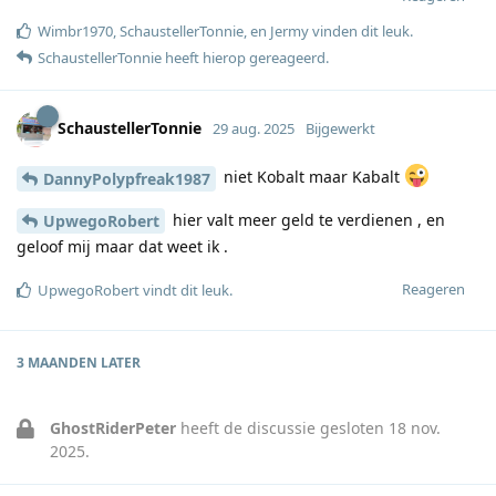
Wimbr1970
,
SchaustellerTonnie
, en
Jermy
vinden dit leuk
.
SchaustellerTonnie
heeft hierop gereageerd
.
SchaustellerTonnie
29 aug. 2025
Bijgewerkt
niet Kobalt maar Kabalt
DannyPolypfreak1987
hier valt meer geld te verdienen , en
UpwegoRobert
geloof mij maar dat weet ik .
Reageren
UpwegoRobert
vindt dit leuk
.
3 MAANDEN
LATER
GhostRiderPeter
heeft de discussie gesloten
18 nov.
2025
.