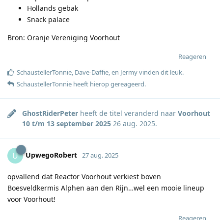
Hollands gebak
Snack palace
Bron: Oranje Vereniging Voorhout
Reageren
SchaustellerTonnie
,
Dave-Daffie
, en
Jermy
vinden dit leuk
.
SchaustellerTonnie
heeft hierop gereageerd
.
GhostRiderPeter
heeft de titel veranderd naar
Voorhout
10 t/m 13 september 2025
26 aug. 2025
.
UpwegoRobert
U
27 aug. 2025
opvallend dat Reactor Voorhout verkiest boven
Boesveldkermis Alphen aan den Rijn…wel een mooie lineup
voor Voorhout!
Reageren