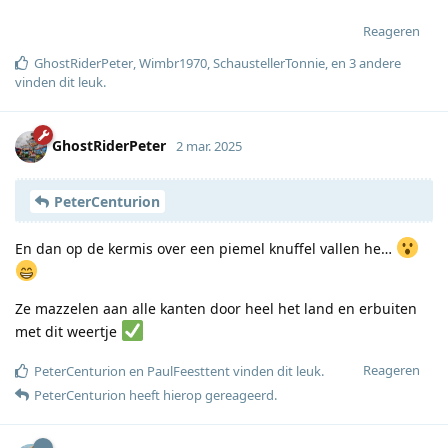
Reageren
GhostRiderPeter
,
Wimbr1970
,
SchaustellerTonnie
, en
3
andere
vinden dit leuk
.
GhostRiderPeter
2 mar. 2025
PeterCenturion
En dan op de kermis over een piemel knuffel vallen he…
Ze mazzelen aan alle kanten door heel het land en erbuiten
met dit weertje
Reageren
PeterCenturion
en
PaulFeesttent
vinden dit leuk
.
PeterCenturion
heeft hierop gereageerd
.