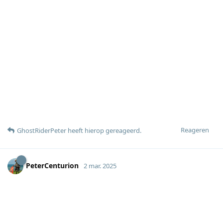
Reageren
GhostRiderPeter
heeft hierop gereageerd
.
PeterCenturion
2 mar. 2025