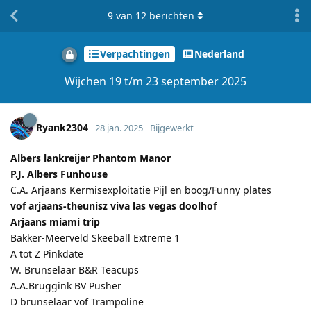
9
van
12
berichten
Verpachtingen
Nederland
Wijchen 19 t/m 23 september 2025
Ryank2304
28 jan. 2025
Bijgewerkt
Albers lankreijer Phantom Manor
P.J. Albers Funhouse
C.A. Arjaans Kermisexploitatie Pijl en boog/Funny plates
vof arjaans-theunisz viva las vegas doolhof
Arjaans miami trip
Bakker-Meerveld Skeeball Extreme 1
A tot Z Pinkdate
W. Brunselaar B&R Teacups
A.A.Bruggink BV Pusher
D brunselaar vof Trampoline