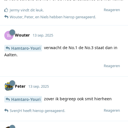
Reageren
Jermy
vindt dit leuk
.
Wouter
,
Peter
, en
Niels
hebben hierop gereageerd
.
Wouter
W
13 sep. 2025
verwacht de No.1 de No.3 staat dan in
Hamtaro-Youri
Aalten.
Reageren
Peter
13 sep. 2025
zover ik begreep ook smit hierheen
Hamtaro-Youri
Reageren
SvenJH
heeft hierop gereageerd
.