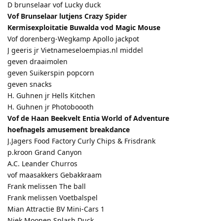
D brunselaar vof Lucky duck
Vof Brunselaar lutjens Crazy Spider
Kermisexploitatie Buwalda vod Magic Mouse
Vof dorenberg-Wegkamp Apollo jackpot
J geeris jr Vietnameseloempias.nl middel
geven draaimolen
geven Suikerspin popcorn
geven snacks
H. Guhnen jr Hells Kitchen
H. Guhnen jr Photoboooth
Vof de Haan Beekvelt Entia World of Adventure
hoefnagels amusement breakdance
J.Jagers Food Factory Curly Chips & Frisdrank
p.kroon Grand Canyon
A.C. Leander Churros
vof maasakkers Gebakkraam
Frank melissen The ball
Frank melissen Voetbalspel
Mian Attractie BV Mini-Cars 1
Niek Moonen Splash Duck