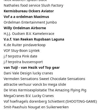
Nathalies food service Slush Factory
Kermisbureau Ockers Aviator
Vof a a ordelman Maximus
Ordelman Entertainment Jumbo
Willy Ordelman Airborne
H.J.J. Oudsen B.V. Kamelenrace
V.o.f. Van Reeken Rupsbaan Laguna
K.de Ruiter pindaverkoop
VOF Stuy-Boon Lijntek
j.f terpstra Pink date
j.f terpstra bussensport
van Tuijl - van Hezik vof Top gear
Dani Vale Design lucky cranes
Vermolen Sensations Sweet Chocolate Sensations
attractie verhuur vonck bv mega slide
De Vries Kermisexploitatie The Amazing Flying Pig
MegaCranes B.V. Lucky Cranes
Vof hoefnagels dorenberg Schiettent (SHOOTING-GAME)
Smit-Paashuis Nougat en Suikerwerken