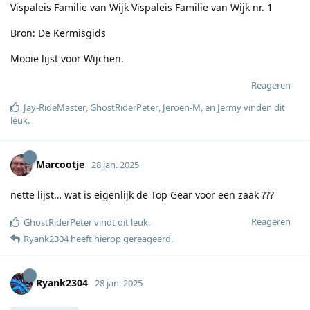
Vispaleis Familie van Wijk Vispaleis Familie van Wijk nr. 1
Bron: De Kermisgids
Mooie lijst voor Wijchen.
Reageren
Jay-RideMaster
,
GhostRiderPeter
,
Jeroen-M
, en
Jermy
vinden dit
leuk
.
Marcootje
28 jan. 2025
nette lijst… wat is eigenlijk de Top Gear voor een zaak ???
Reageren
GhostRiderPeter
vindt dit leuk
.
Ryank2304
heeft hierop gereageerd
.
Ryank2304
28 jan. 2025