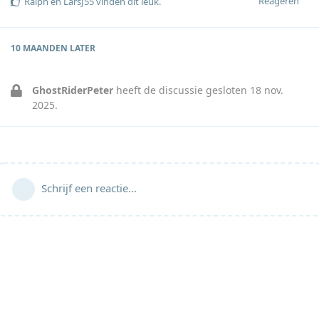
Reageren
Ralph
en
LarsJ55
vinden dit leuk
.
10 MAANDEN
LATER
GhostRiderPeter
heeft de discussie gesloten
18 nov.
2025
.
Schrijf een reactie...