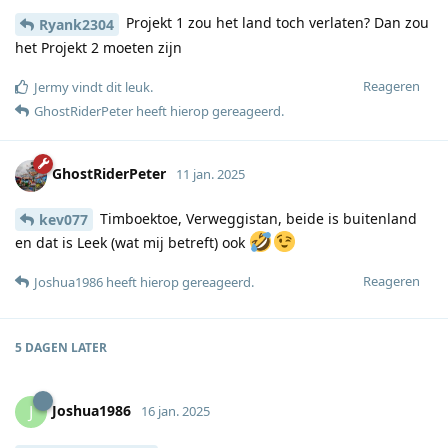
Projekt 1 zou het land toch verlaten? Dan zou
Ryank2304
het Projekt 2 moeten zijn
Reageren
Jermy
vindt dit leuk
.
GhostRiderPeter
heeft hierop gereageerd
.
GhostRiderPeter
11 jan. 2025
Timboektoe, Verweggistan, beide is buitenland
kev077
en dat is Leek (wat mij betreft) ook
Reageren
Joshua1986
heeft hierop gereageerd
.
5 DAGEN
LATER
Joshua1986
J
16 jan. 2025