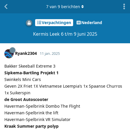
7
van
9
berichten
Verpachtingen
Nederland
Kermis Leek 6 t/m 9 juni 2025
Ryank2304
11 jan. 2025
Bakker Skeeball Extreme 3
Sipkema-Bartling Projekt 1
Swinkels Mini Cars
Geven 2X Friet 1X Vietnamese Loempia’s 1x Spaanse Churros
1x Suikerspin
de Groot Autoscooter
Haverman-Spelbrink Dombo The Flight
Haverman-Spelbrink the lift
Haverman-Spelbrink VR Simulator
Kraak Summer party polyp