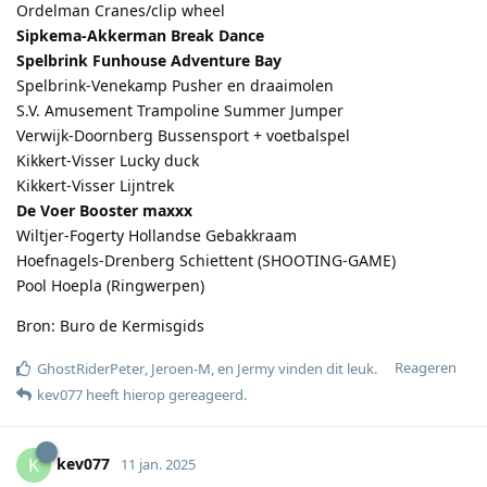
Ordelman Cranes/clip wheel
Sipkema-Akkerman Break Dance
Spelbrink Funhouse Adventure Bay
Spelbrink-Venekamp Pusher en draaimolen
S.V. Amusement Trampoline Summer Jumper
Verwijk-Doornberg Bussensport + voetbalspel
Kikkert-Visser Lucky duck
Kikkert-Visser Lijntrek
De Voer Booster maxxx
Wiltjer-Fogerty Hollandse Gebakkraam
Hoefnagels-Drenberg Schiettent (SHOOTING-GAME)
Pool Hoepla (Ringwerpen)
Bron: Buro de Kermisgids
Reageren
GhostRiderPeter
,
Jeroen-M
, en
Jermy
vinden dit leuk
.
kev077
heeft hierop gereageerd
.
kev077
K
11 jan. 2025