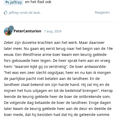
en het Rad ook
jeffrey
Reageren
jeffrey
vindt dit leuk
.
PeterCenturion
7 aug. 2024
Zeker zijn duivelse krachten aan het werk. Maar daarover
later meer. Nu gaan wij eerst terug naar het begin van de 19e
eeuw. Een Westfriese arme boer kwam een keurig geklede
fors gebouwde heer tegen. De heer sprak hem aan en vroeg
hem: “waarom kijkt gij zo verdrietig”. De boer antwoordde:
“het was een zeer slecht oogstjaar, heer en nu kan ik morgen
de jaarlijkse pacht niet betalen aan de landheer. En de
landheer staat bekend om zijn harde hand. Hij zal mij en de
mijnen het huis uitjagen en tot de bedelstaf brengen”. Hierop
leende de keurig geklede heer de boer de ontbrekende som.
De volgende dag betaalde de boer de landheer. Enige dagen
later kwam de keurig geklede heer aan de deur en deelde de
boer mede, dat hij besloten had dat hij de geleende somme