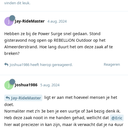
vinden dit leuk
.
Jay-RideMaster
J
4 aug. 2024
Hebben ze bij de Power Surge snel gedaan. Stond
gisteravond nog open op REBELLiON Outdoor op het
Almeerderstrand. Hoe lang duurt het om deze zaak af te
breken?
Reageren
Joshua1986
heeft hierop gereageerd
.
Joshua1986
J
5 aug. 2024
ligt er aan met hoeveel mensen je het
Jay-RideMaster
doet.
Normaliter met z’n 3e ben je een uurtje of 3a4 bezig denk ik.
Heb deze zaak nooit in me handen gehad, wellicht dat
@Eric
hier wat preciezer in kan zijn, maar ik verwacht dat je na 4uur