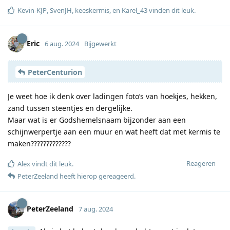
Kevin-KJP
,
SvenJH
,
keeskermis
, en
Karel_43
vinden dit leuk
.
Eric
6 aug. 2024
Bijgewerkt
PeterCenturion
Je weet hoe ik denk over ladingen foto’s van hoekjes, hekken,
zand tussen steentjes en dergelijke.
Maar wat is er Godshemelsnaam bijzonder aan een
schijnwerpertje aan een muur en wat heeft dat met kermis te
maken?????????????
Reageren
Alex
vindt dit leuk
.
PeterZeeland
heeft hierop gereageerd
.
PeterZeeland
7 aug. 2024