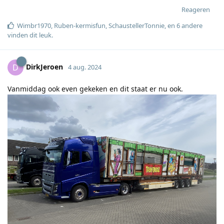
Reageren
Wimbr1970
,
Ruben-kermisfun
,
SchaustellerTonnie
, en
6
andere
vinden dit leuk
.
DirkJeroen
D
4 aug. 2024
Vanmiddag ook even gekeken en dit staat er nu ook.