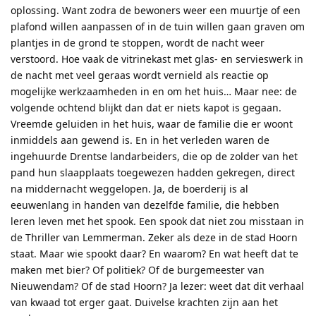
oplossing. Want zodra de bewoners weer een muurtje of een
plafond willen aanpassen of in de tuin willen gaan graven om
plantjes in de grond te stoppen, wordt de nacht weer
verstoord. Hoe vaak de vitrinekast met glas- en servieswerk in
de nacht met veel geraas wordt vernield als reactie op
mogelijke werkzaamheden in en om het huis… Maar nee: de
volgende ochtend blijkt dan dat er niets kapot is gegaan.
Vreemde geluiden in het huis, waar de familie die er woont
inmiddels aan gewend is. En in het verleden waren de
ingehuurde Drentse landarbeiders, die op de zolder van het
pand hun slaapplaats toegewezen hadden gekregen, direct
na middernacht weggelopen. Ja, de boerderij is al
eeuwenlang in handen van dezelfde familie, die hebben
leren leven met het spook. Een spook dat niet zou misstaan in
de Thriller van Lemmerman. Zeker als deze in de stad Hoorn
staat. Maar wie spookt daar? En waarom? En wat heeft dat te
maken met bier? Of politiek? Of de burgemeester van
Nieuwendam? Of de stad Hoorn? Ja lezer: weet dat dit verhaal
van kwaad tot erger gaat. Duivelse krachten zijn aan het