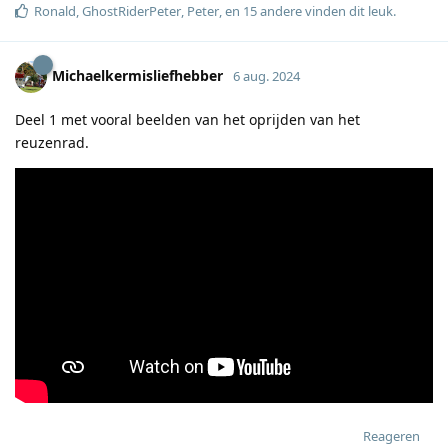
Ronald
,
GhostRiderPeter
,
Peter
, en
15
andere
vinden dit leuk
.
Michaelkermisliefhebber
6 aug. 2024
Deel 1 met vooral beelden van het oprijden van het
reuzenrad.
Reageren