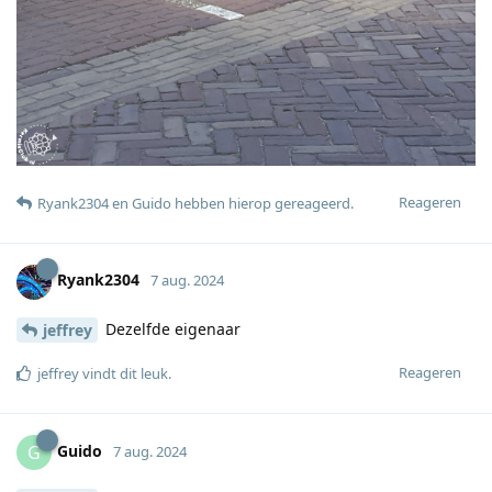
Reageren
Ryank2304
en
Guido
hebben hierop gereageerd
.
Ryank2304
7 aug. 2024
Dezelfde eigenaar
jeffrey
Reageren
jeffrey
vindt dit leuk
.
Guido
G
7 aug. 2024