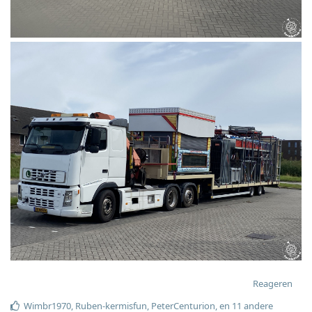
Reageren
Wimbr1970
,
Ruben-kermisfun
,
PeterCenturion
, en
11
andere