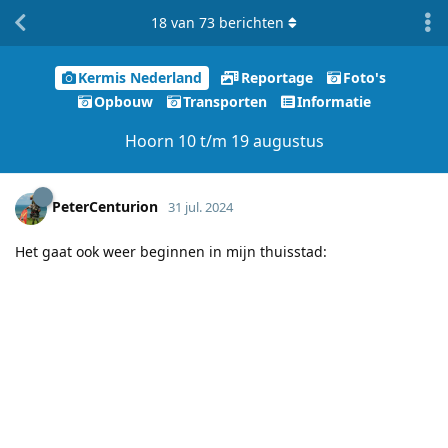
18
van
73
berichten
Kermis Nederland
Reportage
Foto's
Opbouw
Transporten
Informatie
Hoorn 10 t/m 19 augustus
PeterCenturion
31 jul. 2024
Het gaat ook weer beginnen in mijn thuisstad: