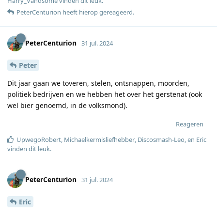
Harry_Vandsome
vinden dit leuk
.
PeterCenturion
heeft hierop gereageerd
.
PeterCenturion
31 jul. 2024
Peter
Dit jaar gaan we toveren, stelen, ontsnappen, moorden,
politiek bedrijven en we hebben het over het gerstenat (ook
wel bier genoemd, in de volksmond).
Reageren
UpwegoRobert
,
Michaelkermisliefhebber
,
Discosmash-Leo
, en
Eric
vinden dit leuk
.
PeterCenturion
31 jul. 2024
Eric