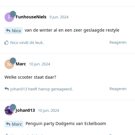
FunhouseNiels
F
9 jun. 2024
van de winter al en een zeer geslaagde restyle
Nico
Reageren
Nico
vindt dit leuk
.
Marc
M
10 jun. 2024
Welke scooter staat daar?
Reageren
Johan013
heeft hierop gereageerd
.
Johan013
10 jun. 2024
Penguin party Dodgems van Eckelboom
Marc