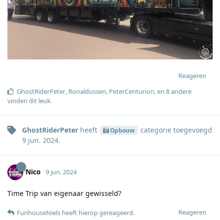
Reageren
GhostRiderPeter
,
Ronaldussen
,
PeterCenturion
, en
8
andere
vinden dit leuk
.
GhostRiderPeter
heeft
categorie
toegevoegd
Opbouw
9 jun. 2024
.
Nico
9 jun. 2024
Time Trip van eigenaar gewisseld?
Reageren
FunhouseNiels
heeft hierop gereageerd
.