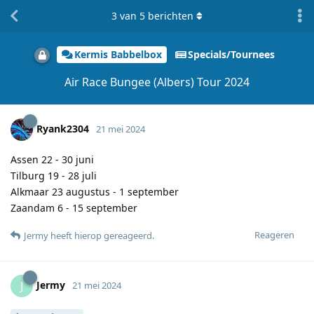
3
van
5
berichten
Kermis Babbelbox
Specials/Tournees
Air Race Bungee (Albers) Tour 2024
Ryank2304
21 mei 2024
Assen 22 - 30 juni
Tilburg 19 - 28 juli
Alkmaar 23 augustus - 1 september
Zaandam 6 - 15 september
Reageren
Jermy
heeft hierop gereageerd
.
Jermy
J
21 mei 2024