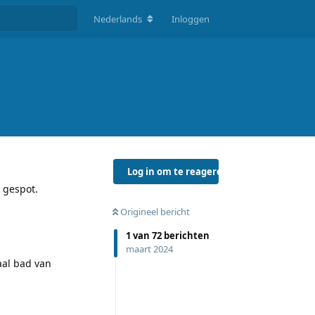
Nederlands
Inloggen
Log in om te reageren
 gespot.
Origineel bericht
1
van
72
berichten
maart 2024
aal bad van