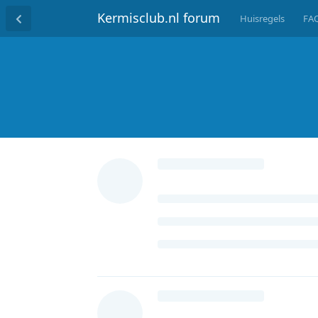
Kermisclub.nl forum
Huisregels
FA