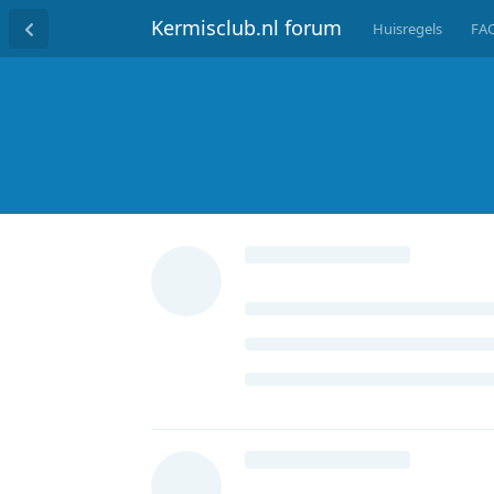
Kermisclub.nl forum
Huisregels
FA