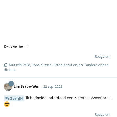
Dat was hem!
Reageren
MutselMirella
,
Ronaldussen
,
PeterCenturion
, en
3
andere
vinden
dit leuk
.
LimBrabo-Wim
22 sep. 2022
ik bedoelde inderdaad een 60 mtr++ zweeftoren.
SvenJH
Reageren