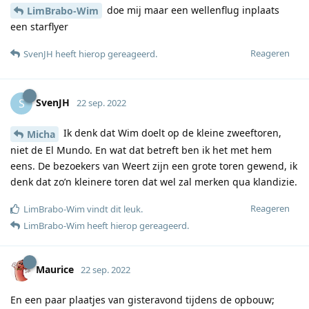
doe mij maar een wellenflug inplaats
LimBrabo-Wim
een starflyer
Reageren
SvenJH
heeft hierop gereageerd
.
SvenJH
S
22 sep. 2022
Ik denk dat Wim doelt op de kleine zweeftoren,
Micha
niet de El Mundo. En wat dat betreft ben ik het met hem
eens. De bezoekers van Weert zijn een grote toren gewend, ik
denk dat zo’n kleinere toren dat wel zal merken qua klandizie.
Reageren
LimBrabo-Wim
vindt dit leuk
.
LimBrabo-Wim
heeft hierop gereageerd
.
Maurice
22 sep. 2022
En een paar plaatjes van gisteravond tijdens de opbouw;