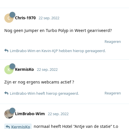
Chris-1970
C
22 sep. 2022
Nog geen Jumper en Turbo Polyp in Weert gearriveerd?
Reageren
LimBrabo-Wim
en
Kevin-KJP
hebben hierop gereageerd
.
KermisKo
K
22 sep. 2022
Zijn er nog ergens webcams actief ?
Reageren
LimBrabo-Wim
heeft hierop gereageerd
.
LimBrabo-Wim
22 sep. 2022
normaal heeft Hotel “Antje van de statie” t.o
KermisKo