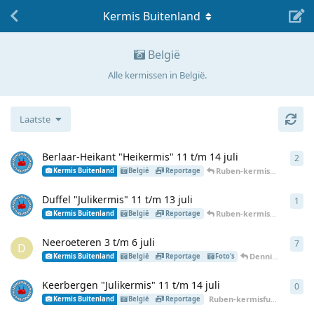
Kermis Buitenland
België
Alle kermissen in België.
Laatste
Berlaar-Heikant "Heikermis" 11 t/m 14 juli
2
2
an
Ruben-kermisfun
heeft
e
Kermis Buitenland
België
Reportage
Duffel "Julikermis" 11 t/m 13 juli
1
1
an
Ruben-kermisfun
heeft
e
Kermis Buitenland
België
Reportage
Neeroeteren 3 t/m 6 juli
7
7
an
D
Dennisdekermisfietser
Kermis Buitenland
België
Reportage
Foto's
Keerbergen "Julikermis" 11 t/m 14 juli
0
0
an
Ruben-kermisfun
heeft
een
Kermis Buitenland
België
Reportage