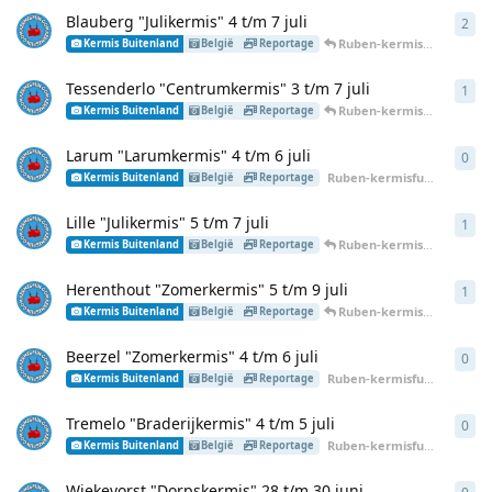
Blauberg "Julikermis" 4 t/m 7 juli
2
2
an
Ruben-kermisfun
heeft
7 
Kermis Buitenland
België
Reportage
Tessenderlo "Centrumkermis" 3 t/m 7 juli
1
1
an
Ruben-kermisfun
heeft
7 
Kermis Buitenland
België
Reportage
Larum "Larumkermis" 4 t/m 6 juli
0
0
an
Ruben-kermisfun
heeft
7 jul
Kermis Buitenland
België
Reportage
Lille "Julikermis" 5 t/m 7 juli
1
1
an
Ruben-kermisfun
heeft
7 
Kermis Buitenland
België
Reportage
Herenthout "Zomerkermis" 5 t/m 9 juli
1
1
an
Ruben-kermisfun
heeft
7 
Kermis Buitenland
België
Reportage
Beerzel "Zomerkermis" 4 t/m 6 juli
0
0
an
Ruben-kermisfun
heeft
7 jul
Kermis Buitenland
België
Reportage
Tremelo "Braderijkermis" 4 t/m 5 juli
0
0
an
Ruben-kermisfun
heeft
7 jul
Kermis Buitenland
België
Reportage
Wiekevorst "Dorpskermis" 28 t/m 30 juni