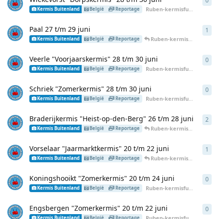
0
0
an
Ruben-kermisfun
heeft
7 jul
Kermis Buitenland
België
Reportage
Paal 27 t/m 29 juni
1
1
an
Ruben-kermisfun
heeft
7 
Kermis Buitenland
België
Reportage
Veerle "Voorjaarskermis" 28 t/m 30 juni
0
0
an
Ruben-kermisfun
heeft
30 j
Kermis Buitenland
België
Reportage
Schriek "Zomerkermis" 28 t/m 30 juni
0
0
an
Ruben-kermisfun
heeft
30 j
Kermis Buitenland
België
Reportage
Braderijkermis "Heist-op-den-Berg" 26 t/m 28 juni
2
2
an
Ruben-kermisfun
heeft
30
Kermis Buitenland
België
Reportage
Vorselaar "Jaarmarktkermis" 20 t/m 22 juni
1
1
an
Ruben-kermisfun
heeft
21
Kermis Buitenland
België
Reportage
Koningshooikt "Zomerkermis" 20 t/m 24 juni
0
0
an
Ruben-kermisfun
heeft
21 j
Kermis Buitenland
België
Reportage
Engsbergen "Zomerkermis" 20 t/m 22 juni
0
0
an
Ruben-kermisfun
heeft
21 j
Kermis Buitenland
België
Reportage