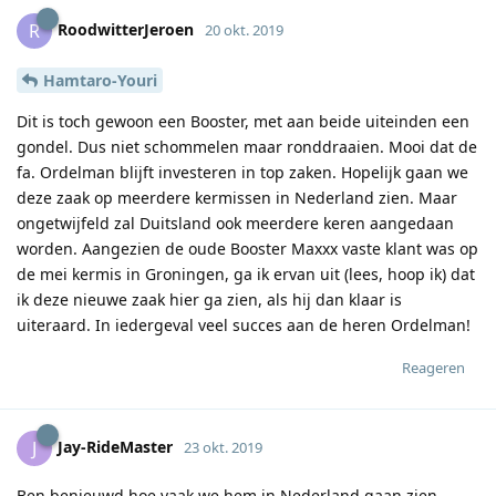
RoodwitterJeroen
R
20 okt. 2019
Hamtaro-Youri
Dit is toch gewoon een Booster, met aan beide uiteinden een
gondel. Dus niet schommelen maar ronddraaien. Mooi dat de
fa. Ordelman blijft investeren in top zaken. Hopelijk gaan we
deze zaak op meerdere kermissen in Nederland zien. Maar
ongetwijfeld zal Duitsland ook meerdere keren aangedaan
worden. Aangezien de oude Booster Maxxx vaste klant was op
de mei kermis in Groningen, ga ik ervan uit (lees, hoop ik) dat
ik deze nieuwe zaak hier ga zien, als hij dan klaar is
uiteraard. In iedergeval veel succes aan de heren Ordelman!
Reageren
Jay-RideMaster
J
23 okt. 2019
Ben benieuwd hoe vaak we hem in Nederland gaan zien.