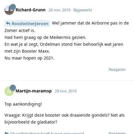
Richard-Grunn
26 nov. 2019
Bijgewerkt
Wel jammer dat de Airborne pas in de
RoodwitterJeroen
Zomer actief is.
Had hem graag op de Meikermis gezien.
En wat je al zegt, Ordelman stond hier behoorlijk wat jaren
met zijn Booster Maxx.
Nu maar hopen op 2021.
Reageren
Martijn-maramsp
M
29 nov. 2019
Top aankondiging!
Vraagje: Krijgt deze booster ook draaiende gondels? Net als
bijvoorbeeld de gladiator?
Reageren
GhostRiderPeter
heeft hierop gereageerd
.