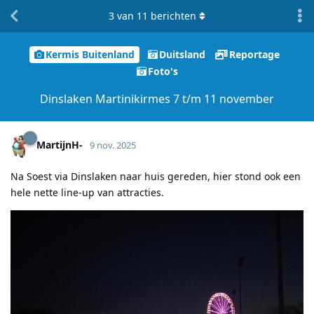
3
van
11
berichten
Kermis Buitenland
Duitsland
Reportage
Foto's
Dinslaken Martinikirmes 7 t/m 11 november
MartijnH-
9 nov. 2025
Na Soest via Dinslaken naar huis gereden, hier stond ook een
hele nette line-up van attracties.