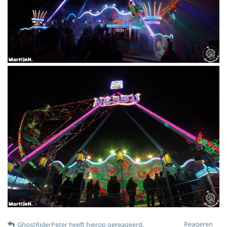
Reageren
GhostRiderPeter
heeft hierop gereageerd
.