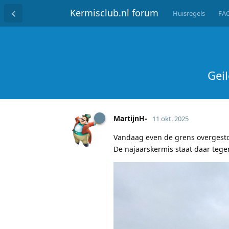
Kermisclub.nl forum
Huisregels
FA
Gei
MartijnH-
11 okt. 2025
Vandaag even de grens overgesto
De najaarskermis staat daar tege