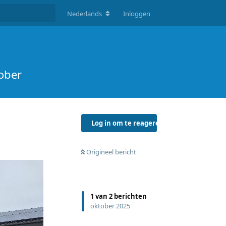
Nederlands
Inloggen
ober
Log in om te reageren
Origineel bericht
1
van
2
berichten
oktober 2025