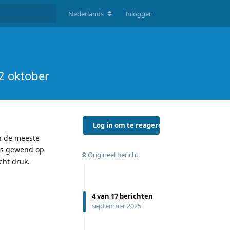
Nederlands
Inloggen
2 oktober
Log in om te reageren
n de meeste
rs gewend op
Origineel bericht
cht druk.
4
van
17
berichten
september 2025