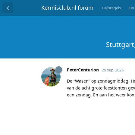
Kermisclub.nl forum
Huisregels
FA
Stuttgart
PeterCenturion
29 sep. 2025
De “Wasen” op zondagmiddag. Het
van de acht grote feesttenten g
een zondag. En aan het weer kon 