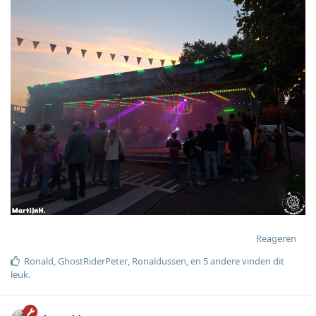
Reageren
Ronald
,
GhostRiderPeter
,
Ronaldussen
, en
5
andere
vinden dit
leuk
.