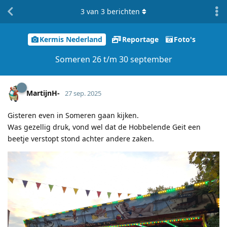
3
van
3
berichten
Kermis Nederland
Reportage
Foto's
Someren 26 t/m 30 september
MartijnH-
27 sep. 2025
Gisteren even in Someren gaan kijken.
Was gezellig druk, vond wel dat de Hobbelende Geit een
beetje verstopt stond achter andere zaken.