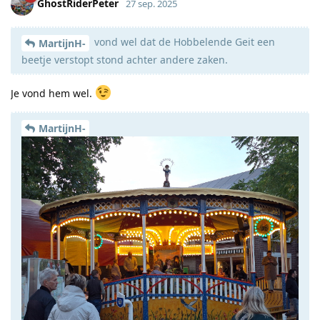
GhostRiderPeter
27 sep. 2025
vond wel dat de Hobbelende Geit een
MartijnH-
beetje verstopt stond achter andere zaken.
Je vond hem wel.
MartijnH-