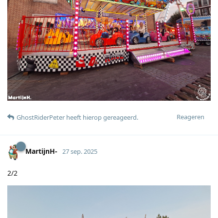
Reageren
GhostRiderPeter
heeft hierop gereageerd
.
MartijnH-
27 sep. 2025
2/2