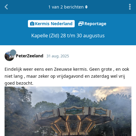
1
van
2
berichten
Kermis Nederland
Reportage
Kapelle (Zld) 28 t/m 30 augustus
PeterZeeland
31 aug. 2025
Eindelijk weer eens een Zeeuwse kermis. Geen grote , en ook
niet lang , maar zeker op vrijdagavond en zaterdag wel vrij
goed bezocht.