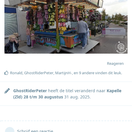
Reageren
Ronald
,
GhostRiderPeter
,
MartijnH-
, en
9
andere
vinden dit leuk
.
GhostRiderPeter
heeft de titel veranderd naar
Kapelle
(Zld) 28 t/m 30 augustus
31 aug. 2025
.
Schrijf een reactie...