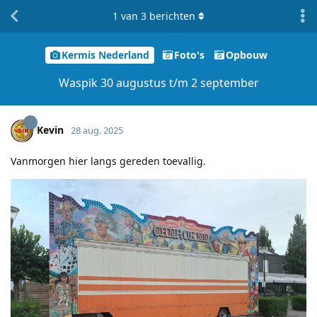
1
van
3
berichten
Kermis Nederland
Foto's
Opbouw
Waspik 30 augustus t/m 2 september
Kevin
28 aug. 2025
Vanmorgen hier langs gereden toevallig.