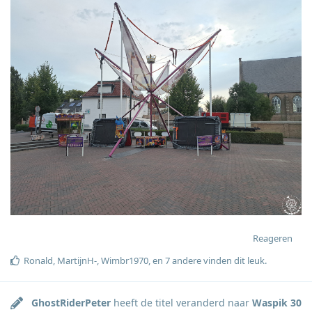
Reageren
Ronald
,
MartijnH-
,
Wimbr1970
, en
7
andere
vinden dit leuk
.
GhostRiderPeter
heeft de titel veranderd naar
Waspik 30