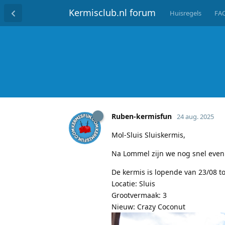
Kermisclub.nl forum
Huisregels
FA
Ruben-kermisfun
24 aug. 2025
Mol-Sluis Sluiskermis,
Na Lommel zijn we nog snel even g
De kermis is lopende van 23/08 to
Locatie: Sluis
Grootvermaak: 3
Nieuw: Crazy Coconut