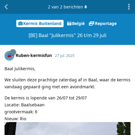
2
van
2
berichten
Kermis Buitenland
België
Reportage
[BE] Baal "Julikermis" 26 t/m 29 juli
Ruben-kermisfun
27 jul. 2025
Baal Julikermis,
We sluiten deze prachtige zaterdag af in Baal, waar de kermis
vandaag gepaard ging met een avondmarkt.
De kermis is lopende van 26/07 tot 29/07
Locatie: Baalsebaan
grootvermaak: 6
Nieuw: Rio