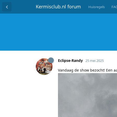
Kermisclub.nl forum
Huisregels
FA
Eclipse-Randy
25 mei 2025
Vandaag de show bezocht! Een a