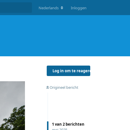
Nederlands
Inloggen
Log in om te reageren
Origineel bericht
1
van
2
berichten
mei 2025