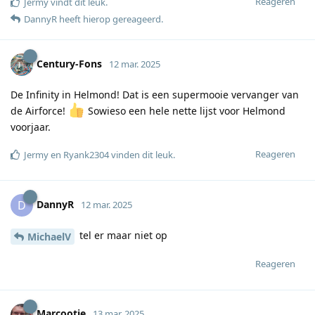
Reageren
Jermy
vindt dit leuk
.
DannyR
heeft hierop gereageerd
.
Century-Fons
12 mar. 2025
De Infinity in Helmond! Dat is een supermooie vervanger van
de Airforce!
Sowieso een hele nette lijst voor Helmond
voorjaar.
Reageren
Jermy
en
Ryank2304
vinden dit leuk
.
DannyR
D
12 mar. 2025
tel er maar niet op
MichaelV
Reageren
Marcootje
13 mar. 2025