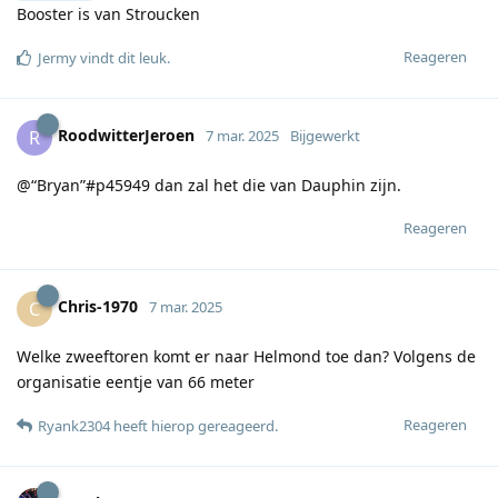
Booster is van Stroucken
Reageren
Jermy
vindt dit leuk
.
RoodwitterJeroen
R
7 mar. 2025
Bijgewerkt
@“Bryan”#p45949 dan zal het die van Dauphin zijn.
Reageren
Chris-1970
C
7 mar. 2025
Welke zweeftoren komt er naar Helmond toe dan? Volgens de
organisatie eentje van 66 meter
Reageren
Ryank2304
heeft hierop gereageerd
.