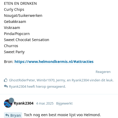
ETEN EN DRINKEN
Curly Chips
Nougat/Suikerwerken
Gebakkraam
Viskraam
Pinda/Popcorn
Sweet Chocolat Sensation
Churros
Sweet Party
Bron:
https://www.helmondkermis.nl/#attracties
Reageren
GhostRiderPeter
,
Wimbr1970
,
Jermy
, en
Ryank2304
vinden dit leuk
.
Ryank2304
heeft hierop gereageerd
.
Ryank2304
4 mar. 2025
Bijgewerkt
Toch nog een best mooie lijst voo Helmond.
Bryan