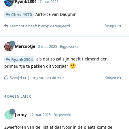
Ryank2304
7 mar. 2025
Airforce van Dauphin
Chris-1970
Reageren
Marcootje
heeft hierop gereageerd
.
Marcootje
8 mar. 2025
Bijgewerkt
als dat zo zal zijn heeft Helmond een
Ryank2304
primeurtje te pakken dit voorjaar
Reageren
SvenJH
en
Jermy
vinden dit leuk
.
4 DAGEN
LATER
Jermy
J
12 mar. 2025
Bijgewerkt
Zweeftoren van de lijst af daarvoor in de plaats komt de