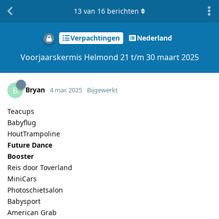
13
van
16
berichten
Verpachtingen
Nederland
Voorjaarskermis Helmond 21 t/m 30 maart 2025
Bryan
B
4 mar. 2025
Bijgewerkt
Teacups
Babyflug
HoutTrampoline
Future Dance
Booster
Reis door Toverland
MiniCars
Photoschietsalon
Babysport
American Grab