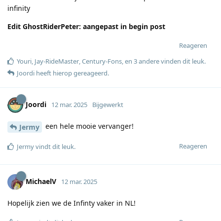
infinity
Edit GhostRiderPeter: aangepast in begin post
Reageren
Youri
,
Jay-RideMaster
,
Century-Fons
, en
3
andere
vinden dit leuk
.
Joordi
heeft hierop gereageerd
.
Joordi
12 mar. 2025
Bijgewerkt
een hele mooie vervanger!
Jermy
Reageren
Jermy
vindt dit leuk
.
MichaelV
12 mar. 2025
Hopelijk zien we de Infinty vaker in NL!