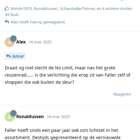
Wimbr1970
,
Ronaldussen
,
SchaustellerTonnie
, en
4
andere
vinden
dit leuk
.
Alex
heeft hierop gereageerd
.
Alex
A
16 mar. 2025
Amar
Draait iig niet slecht de No Limit, maar nav het grote
reuzenrad…… is die verlichting die erop zit van Faller zelf of
shoppen die ook buiten de deur?
Reageren
Ronaldussen
R
16 mar. 2025
Faller heeft sinds een paar jaar ook zo’n lichtset in het
assortiment. Destijds gepresenteerd op de vernieuwde