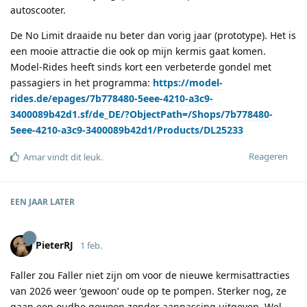
autoscooter.
De No Limit draaide nu beter dan vorig jaar (prototype). Het is
een mooie attractie die ook op mijn kermis gaat komen.
Model-Rides heeft sinds kort een verbeterde gondel met
passagiers in het programma:
https://model-
rides.de/epages/7b778480-5eee-4210-a3c9-
3400089b42d1.sf/de_DE/?ObjectPath=/Shops/7b778480-
5eee-4210-a3c9-3400089b42d1/Products/DL25233
Reageren
Amar
vindt dit leuk
.
EEN JAAR
LATER
PieterRJ
1 feb.
Faller zou Faller niet zijn om voor de nieuwe kermisattracties
van 2026 weer ‘gewoon’ oude op te pompen. Sterker nog, ze
gaan een oudhe gewoon zonder aanpassing uitgeven. Wel