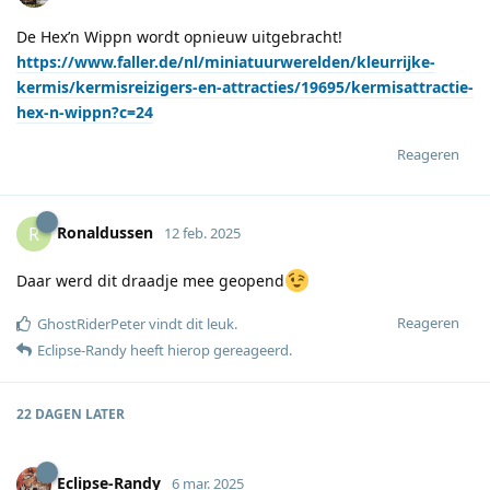
De Hex’n Wippn wordt opnieuw uitgebracht!
https://www.faller.de/nl/miniatuurwerelden/kleurrijke-
kermis/kermisreizigers-en-attracties/19695/kermisattractie-
hex-n-wippn?c=24
Reageren
Ronaldussen
R
12 feb. 2025
Daar werd dit draadje mee geopend
Reageren
GhostRiderPeter
vindt dit leuk
.
Eclipse-Randy
heeft hierop gereageerd
.
22 DAGEN
LATER
Eclipse-Randy
6 mar. 2025