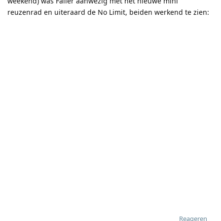
weekend) was Faller aanwezig met het nieuwe mini
reuzenrad en uiteraard de No Limit, beiden werkend te zien:
Reageren