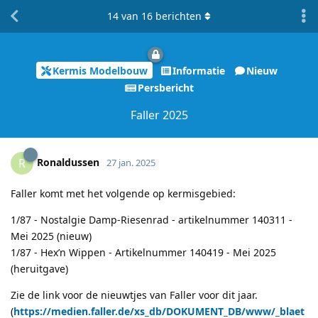
14
van
16
berichten
Kermis Modelbouw
Informatie
Nieuw
Persbericht
Faller 2025
Ronaldussen
R
27 jan. 2025
Faller komt met het volgende op kermisgebied:
1/87 - Nostalgie Damp-Riesenrad - artikelnummer 140311 -
Mei 2025 (nieuw)
1/87 - Hex’n Wippen - Artikelnummer 140419 - Mei 2025
(heruitgave)
Zie de link voor de nieuwtjes van Faller voor dit jaar.
(
https://medien.faller.de/xs_db/DOKUMENT_DB/www/_blaet