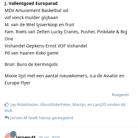
J. Vallentgoed Europarad
MDV Amusement Basketbal xxl
vof vonck mulder glijbaan
M. van de Wiel Ijsverkoop en fruit
Fam. Roels van Zetten Lucky Cranes, Pusher, Pinkdate & Big
One
Vishandel Gepkens-Ernst VOF Vishandel
Pd van haaren Koko game
Bron: Buro de Kermisgids
Mooie lijst met een aantal nieuwkomers, o.a de Aviator en
Europe Flyer
Reageren
Jay-RideMaster
,
GhostRiderPeter
,
Martijn
, en
LarsJ55
vinden dit
leuk
.
Jeroen-M
heeft hierop gereageerd
.
Jeroen-M
J
25 jan. 2025