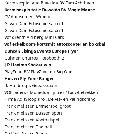
Kermisexploitatie Buwalda BV Fam Achtbaan
Kermisexploitatie Buwalda BV Magic Mouse
CV Amusement Wipeout
G. van Dam Fotoschietsalon 1
G. van Dam Fotoschietsalon 1
Vof drenth v d berg Mini Cars
vof eckelboom-kortsmit autoscooter en boksbal
Duncan Elsinga Events Europe Flyer
Guhnen Churros+Fotobooth 2
J.R.Haaima Shaker wip
PlayZone B.V PlayZone en Big One
Hinzen Fly-Zone Bungee
R. Huijbregts Gebakkraam
VOF Jagers - Muliedda lijntrek / touwtjetrekken
Firma Ad & Joop Krol, De Vis- en Palingkoning
Frank melissen Emmerspel groot
Frank melissen Bussen sport
Frank melissen Voetbalspel
Frank melissen The ball
De Voer Race o Rama