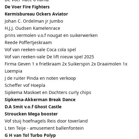
De Voer Fire Fighters
Kermisbureau Ockers Aviator
Johan C. Ordelman jr Jumbo
H.J.J. Oudsen Kamelenrace
prins vermolen v.o.f nougat en suikerwerken
Reede Poffertjeskraam
Vof van reeken-vale Coca cola spel
Vof van reeken-vale De lift nieuw spel 2025
Firma Geven 1 x frietkraam 2x Suikerspin 2x Draaimolen 1x
Loempia
J de ruiter Pinda en noten verkoop
Scheffer vof Hoepla
Sipkema Maskoet en Dochters curly chips
Sipkema-Akkerman Break Dance
D.A Smit v.o.f Ghost Castle
Stroucken Mega booster
Vof stuij hoefnagels Reis door toverland
L ten Teije - amusement ballenfontein
G H van Tol Turbo Polyp