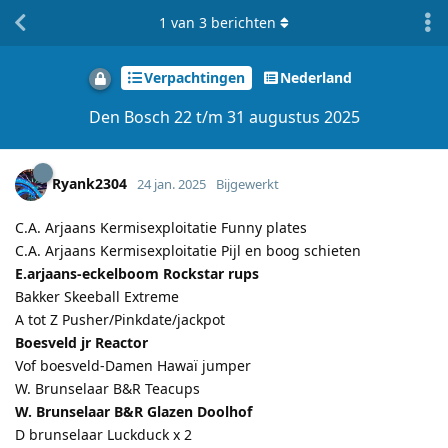
1
van
3
berichten
Verpachtingen
Nederland
Den Bosch 22 t/m 31 augustus 2025
Ryank2304
24 jan. 2025
Bijgewerkt
C.A. Arjaans Kermisexploitatie Funny plates
C.A. Arjaans Kermisexploitatie Pijl en boog schieten
E.arjaans-eckelboom Rockstar rups
Bakker Skeeball Extreme
A tot Z Pusher/Pinkdate/jackpot
Boesveld jr Reactor
Vof boesveld-Damen Hawaï jumper
W. Brunselaar B&R Teacups
W. Brunselaar B&R Glazen Doolhof
D brunselaar Luckduck x 2