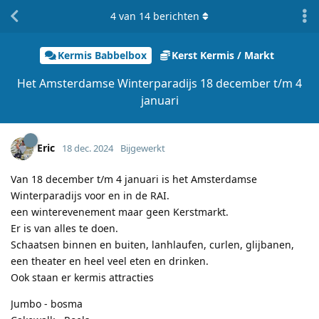
4
van
14
berichten
Kermis Babbelbox
Kerst Kermis / Markt
Het Amsterdamse Winterparadijs 18 december t/m 4
januari
Eric
18 dec. 2024
Bijgewerkt
Van 18 december t/m 4 januari is het Amsterdamse
Winterparadijs voor en in de RAI.
een winterevenement maar geen Kerstmarkt.
Er is van alles te doen.
Schaatsen binnen en buiten, lanhlaufen, curlen, glijbanen,
een theater en heel veel eten en drinken.
Ook staan er kermis attracties
Jumbo - bosma