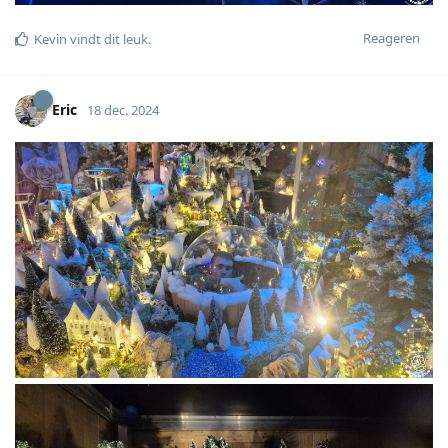
Reageren
Kevin
vindt dit leuk
.
Eric
18 dec. 2024