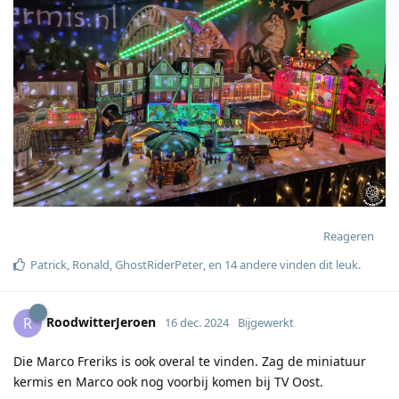
Reageren
Patrick
,
Ronald
,
GhostRiderPeter
, en
14
andere
vinden dit leuk
.
RoodwitterJeroen
R
16 dec. 2024
Bijgewerkt
Die Marco Freriks is ook overal te vinden. Zag de miniatuur
kermis en Marco ook nog voorbij komen bij TV Oost.