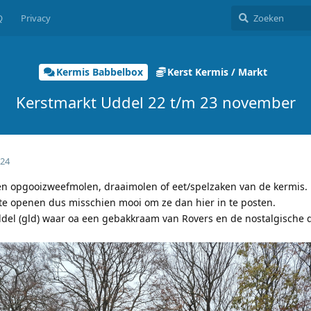
Q
Privacy
Kermis Babbelbox
Kerst Kermis / Markt
Kerstmarkt Uddel 22 t/m 23 november
024
en opgooizweefmolen, draaimolen of eet/spelzaken van de kermis. 
 te openen dus misschien mooi om ze dan hier in te posten.
Uddel (gld) waar oa een gebakkraam van Rovers en de nostalgische