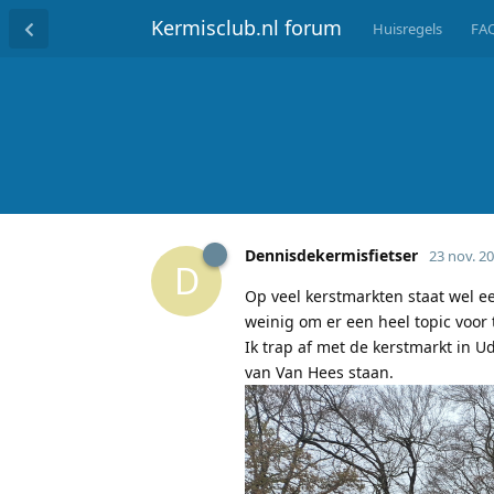
Kermisclub.nl forum
Huisregels
FA
Dennisdekermisfietser
23 nov. 2
D
Op veel kerstmarkten staat wel e
weinig om er een heel topic voor
Ik trap af met de kerstmarkt in 
van Van Hees staan.