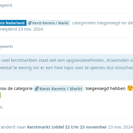
eageerd
.
categorieën
toegevoegd en de
mis Nederland
Kerst Kermis / Markt
rwijderd
23 nov. 2024
.
gewerkt
veel kerstmarkten staat wel een opgooizweefmolen, draaimolen o
eestal te weinig om er een heel topic voor te openen dus misschi
 nou de categorie
toegevoegd hebben
Kerst Kermis / Markt
uk
.
eranderd naar
Kerstmarkt Uddel 22 t/m 23 november
23 nov. 2024