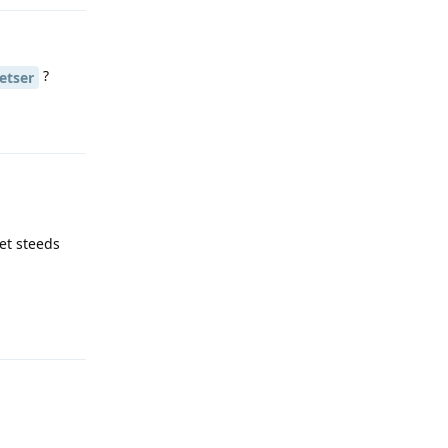
?
etser
Reageren
et steeds
Reageren