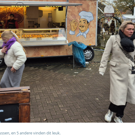
ussen
, en
5
andere
vinden dit leuk
.