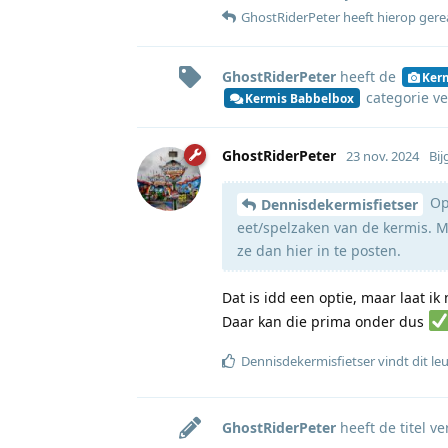
GhostRiderPeter
heeft hierop ger
GhostRiderPeter
heeft de
Ker
categorie
ve
Kermis Babbelbox
GhostRiderPeter
23 nov. 2024
Bij
Op 
Dennisdekermisfietser
eet/spelzaken van de kermis. M
ze dan hier in te posten.
Dat is idd een optie, maar laat ik
Daar kan die prima onder dus
Dennisdekermisfietser
vindt dit le
GhostRiderPeter
heeft de titel v