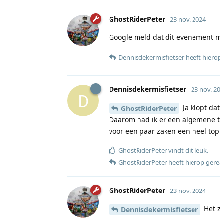
GhostRiderPeter
23 nov. 2024
Google meld dat dit evenement ma
Dennisdekermisfietser
heeft hiero
Dennisdekermisfietser
23 nov. 2
D
Ja klopt da
GhostRiderPeter
Daarom had ik er een algemene ti
voor een paar zaken een heel top
GhostRiderPeter
vindt dit leuk
.
GhostRiderPeter
heeft hierop ger
GhostRiderPeter
23 nov. 2024
Het z
Dennisdekermisfietser