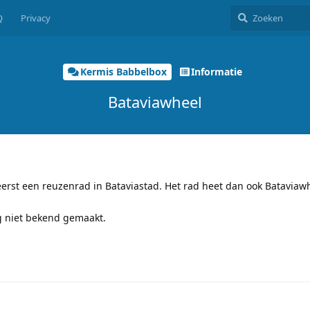
Q
Privacy
Kermis Babbelbox
Informatie
Bataviawheel
eerst een reuzenrad in Bataviastad. Het rad heet dan ook Bataviawh
og niet bekend gemaakt.