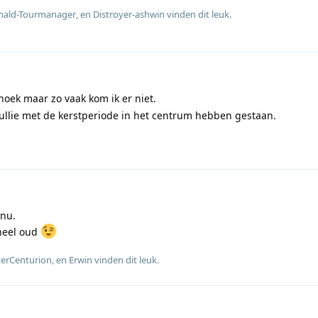
nald-Tourmanager
, en
Distroyer-ashwin
vinden dit leuk
.
oek maar zo vaak kom ik er niet.
ullie met de kerstperiode in het centrum hebben gestaan.
 nu.
 heel oud
terCenturion
, en
Erwin
vinden dit leuk
.