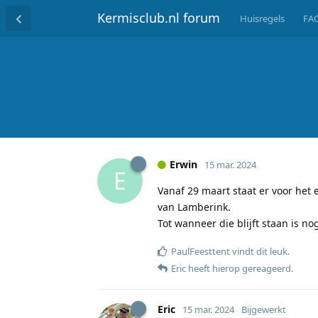
Kermisclub.nl forum
Huisregels
FA
Erwin
15 mar. 2024
E
Vanaf 29 maart staat er voor het 
van Lamberink.
Tot wanneer die blijft staan is n
PaulFeesttent
vindt dit leuk
.
Eric
heeft hierop gereageerd
.
Eric
15 mar. 2024
Bijgewerkt