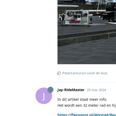
PeterCenturion
vindt dit leuk
.
Jay-RideMaster
25 mar. 2024
J
In dit artikel staat meer info.
Het wordt een 32 meter rad en hi
https://flevopost.nl/lelystad/R