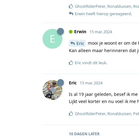
GhostRiderPeter
,
Ronaldussen
,
Ro
Erwin
heeft hierop gereageerd
.
Erwin
15 mar. 2024
E
mooi je woont er om de h
Eric
Kan alleen maar herinneren dat j
Eric
vindt dit leuk
.
Eric
15 mar. 2024
Is al 19 jaar geleden, besef ik me
Lijkt veel korter en nu voel ik me
GhostRiderPeter
,
Ronaldussen
,
Pe
10 DAGEN
LATER