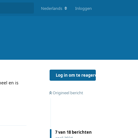
Nederlands
Inloggen
Log in om te reageren
eel en is
Origineel bericht
Reageren
7
van
18
berichten
april 2024