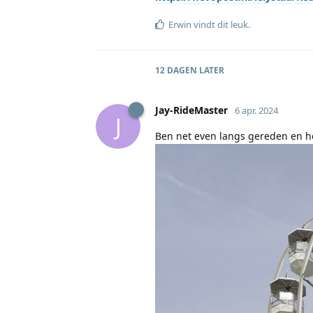
Erwin
vindt dit leuk
.
12 DAGEN
LATER
Jay-RideMaster
6 apr. 2024
J
Ben net even langs gereden en he