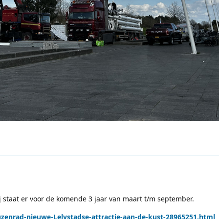
j staat er voor de komende 3 jaar van maart t/m september.
euzenrad-nieuwe-Lelystadse-attractie-aan-de-kust-28965251.html