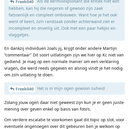
Als de kermisexploitant die kritiek niet wilt
Freek040
hebben, kan hij die negeren of gewoon zijn zaak
fatsoenlijk en compleet ombouwen. Want hoe je het ook
went of keert, zo’n randzaak zonder achterwand ziet er
incompleet en onveilig uit. Ook met een paar hekjes en
vlaggetjes.
En dankzij individuen zoals jij, krijgt onder andere Martijn
“commentaar” Dit soort uitlatingen zijn we hier op Kc niet van
gediend. Je mag op een normale manier om een verklaring
vragen, die werd reeds gegeven en alsnog vindt je het nodig
om zo’n uitlating te doen.
Het is in mijn ogen gewoon luiheid
Freek040
Zolang jouw ogen daar niet geweest zijn kun je er geen juiste
mening over geven enkel op basis van foto’s.
Om verdere escalatie te voorkomen gaat dit topic op slot, voor
eventuele ongenoegen over dit gebeuren ben je welkom op