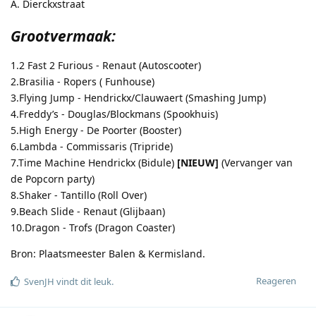
A. Dierckxstraat
Grootvermaak:
1.2 Fast 2 Furious - Renaut (Autoscooter)
2.Brasilia - Ropers ( Funhouse)
3.Flying Jump - Hendrickx/Clauwaert (Smashing Jump)
4.Freddy’s - Douglas/Blockmans (Spookhuis)
5.High Energy - De Poorter (Booster)
6.Lambda - Commissaris (Tripride)
7.Time Machine Hendrickx (Bidule)
[NIEUW]
(Vervanger van
de Popcorn party)
8.Shaker - Tantillo (Roll Over)
9.Beach Slide - Renaut (Glijbaan)
10.Dragon - Trofs (Dragon Coaster)
Bron: Plaatsmeester Balen & Kermisland.
Reageren
SvenJH
vindt dit leuk
.