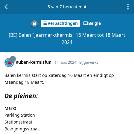
5
van
7
berichten
Verpachtingen
België
[BE] Balen "Jaarmarktkermis" 16 Maart tot 18 Maart
2024
Ruben-kermisfun
14 mar. 2024
Bijgewerkt
Balen kermis start op Zaterdag 16 Maart en eindigt op
Maandag 18 Maart.
De pleinen:
Markt
Parking Station
Stationsstraat
Bevrijdingsstraat