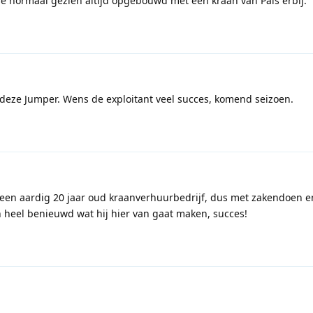
e normaal gezien altijd opgebouwd met een kraan van Pals erbij.
deze Jumper. Wens de exploitant veel succes, komend seizoen.
ij een aardig 20 jaar oud kraanverhuurbedrijf, dus met zakendoen e
 heel benieuwd wat hij hier van gaat maken, succes!