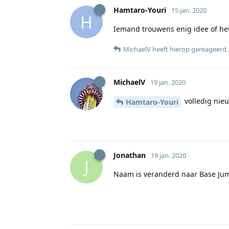
Hamtaro-Youri
15 jan. 2020
H
Iemand trouwens enig idee of he
MichaelV
heeft hierop gereageerd
.
MichaelV
19 jan. 2020
volledig nieu
Hamtaro-Youri
Jonathan
19 jan. 2020
J
Naam is veranderd naar Base Jump