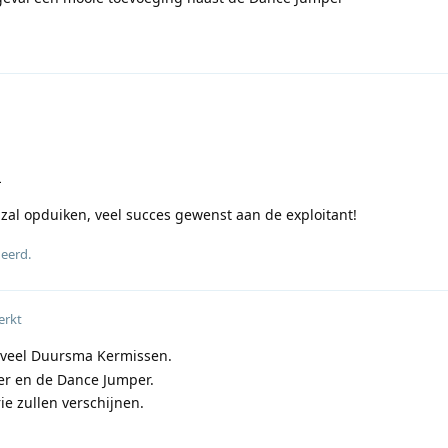
L
al opduiken, veel succes gewenst aan de exploitant!
geerd
.
erkt
 veel Duursma Kermissen.
er en de Dance Jumper.
ie zullen verschijnen.