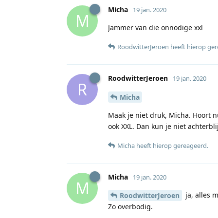
Micha
19 jan. 2020
M
Jammer van die onnodige xxl
RoodwitterJeroen
heeft hierop ge
RoodwitterJeroen
19 jan. 2020
R
Micha
Maak je niet druk, Micha. Hoort n
ook XXL. Dan kun je niet achterbl
Micha
heeft hierop gereageerd
.
Micha
19 jan. 2020
M
ja, alles 
RoodwitterJeroen
Zo overbodig.