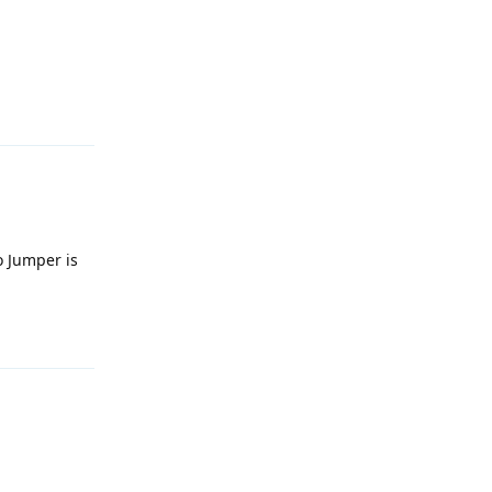
Reageren
o Jumper is
Reageren