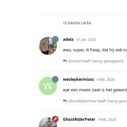
12 DAGEN
LATER
adela
31 jan. 2020
wau, super, ik hoop, dat hij ook n
Vincent
heeft hierop gereageerd
.
wesleykermisss
4 feb. 2020
W
wat een mooie zaak is het gewor
GhostRiderPeter
heeft hierop ger
GhostRiderPeter
4 feb. 2020