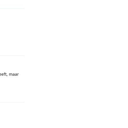
Reageren
eeft, maar
Reageren