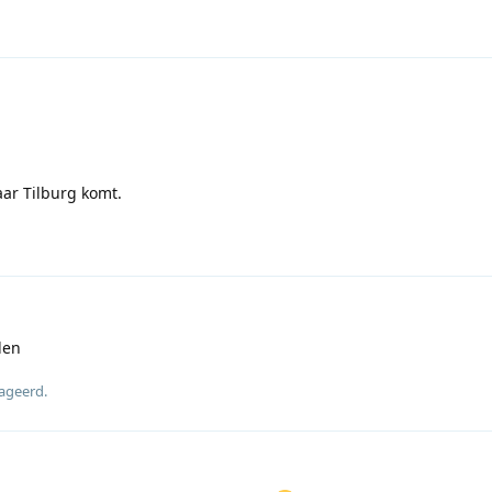
aar Tilburg komt.
den
eageerd
.