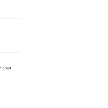
Reageren
Reageren
n groot
Reageren