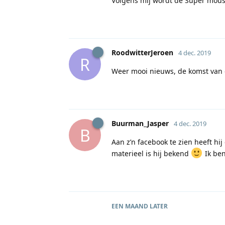
Volgens mij wordt de Super mous
RoodwitterJeroen
4 dec. 2019
R
Weer mooi nieuws, de komst van 
Buurman_Jasper
4 dec. 2019
B
Aan z’n facebook te zien heeft h
materieel is hij bekend
Ik ben
EEN MAAND
LATER